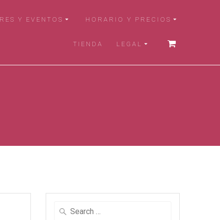
RES Y EVENTOS
HORARIO Y PRECIOS
TIENDA
LEGAL
Search
for: